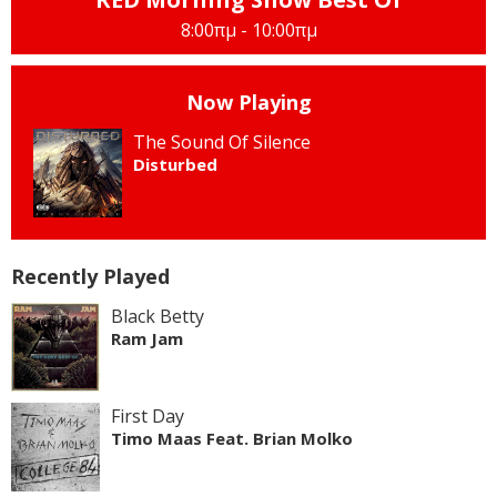
8:00πμ - 10:00πμ
Now Playing
The Sound Of Silence
Disturbed
Recently Played
Black Betty
Ram Jam
First Day
Timo Maas Feat. Brian Molko