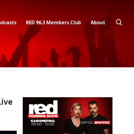
odcasts
RED 96.3 Members Club
About
ive