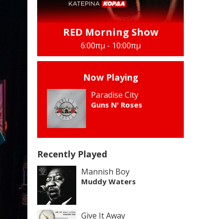
RED Morning Show
6:00πμ - 10:00πμ
Now Playing
Paradise City
Guns N' Roses
Recently Played
Mannish Boy
Muddy Waters
Give It Away