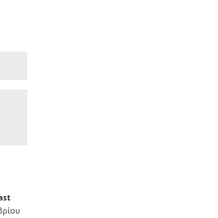
ast
μβρίου