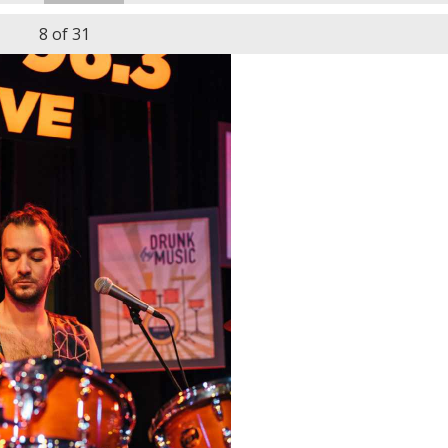
8
of 31