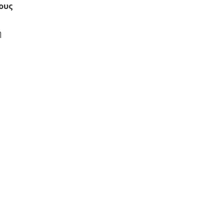
ους
ή