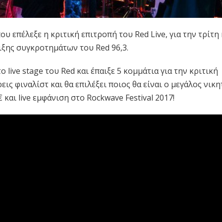
ου επέλεξε η κριτική επιτροπή του Red Live, για την τρίτη 
ξης συγκροτημάτων του Red 96,3.
live stage του Red και έπαιξε 5 κομμάτια για την κριτική
εις φιναλίστ και θα επιλέξει ποιος θα είναι ο μεγάλος νικ
 και live εμφάνιση στο Rockwave Festival 2017!