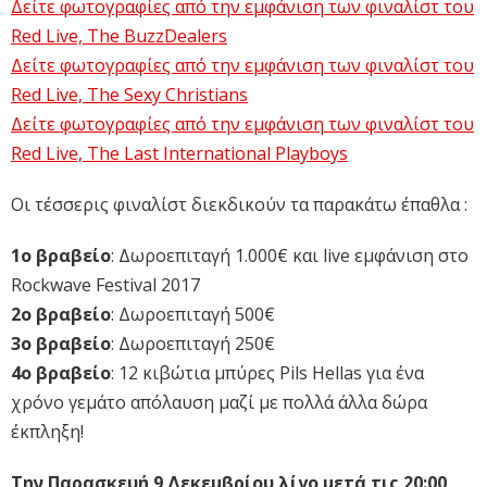
Δείτε φωτογραφίες από την εμφάνιση των φιναλίστ του
Red Live, The BuzzDealers
Δείτε φωτογραφίες από την εμφάνιση των φιναλίστ του
Red Live, The Sexy Christians
Δείτε φωτογραφίες από την εμφάνιση των φιναλίστ του
Red Live, The Last International Playboys
Οι τέσσερις φιναλίστ διεκδικούν τα παρακάτω έπαθλα :
1ο βραβείο
: Δωροεπιταγή 1.000€ και live εμφάνιση στο
Rockwave Festival 2017
2ο βραβείο
: Δωροεπιταγή 500€
3ο βραβείο
: Δωροεπιταγή 250€
4ο βραβείο
: 12 κιβώτια μπύρες Pils Hellas για ένα
χρόνο γεμάτο απόλαυση μαζί με πολλά άλλα δώρα
έκπληξη!
Την Παρασκευή 9 Δεκεμβρίου λίγο μετά τις 20:00