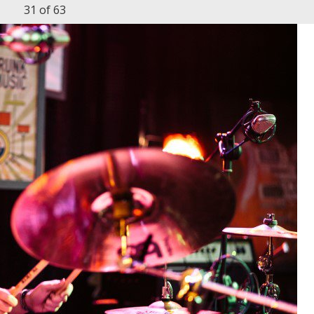
31
of 63