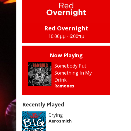
Red Overnight
10:00μμ - 6:00πμ
Now Playing
Somebody Put
Something In My
Drink
Ramones
Recently Played
Crying
Aerosmith