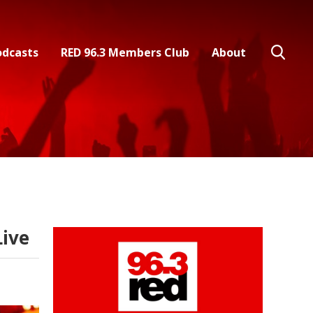
odcasts
RED 96.3 Members Club
About
ive