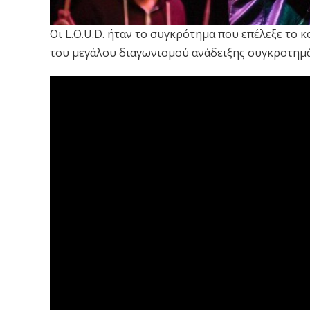
Οι L.O.U.D. ήταν το συγκρότημα που επέλεξε το 
του μεγάλου διαγωνισμού ανάδειξης συγκροτημάτ