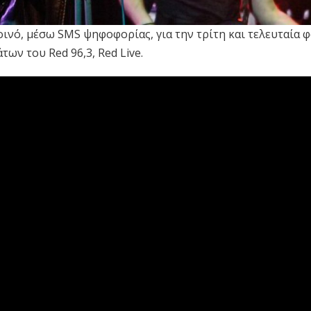
κοινό, μέσω SMS ψηφοφορίας, για την τρίτη και τελευταία 
ων του Red 96,3, Red Live.