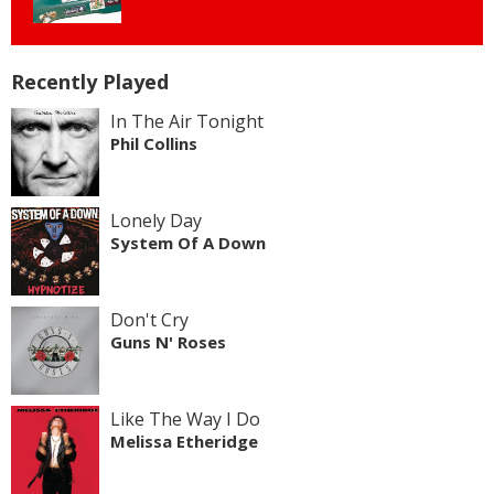
Recently Played
In The Air Tonight
Phil Collins
Lonely Day
System Of A Down
Don't Cry
Guns N' Roses
Like The Way I Do
Melissa Etheridge