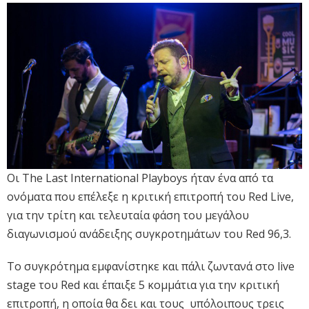
Οι The Last International Playboys ήταν ένα από τα
ονόματα που επέλεξε η κριτική επιτροπή του Red Live,
για την τρίτη και τελευταία φάση του μεγάλου
διαγωνισμού ανάδειξης συγκροτημάτων του Red 96,3.
Το συγκρότημα εμφανίστηκε και πάλι ζωντανά στο live
stage του Red και έπαιξε 5 κομμάτια για την κριτική
επιτροπή, η οποία θα δει και τους υπόλοιπους τρεις