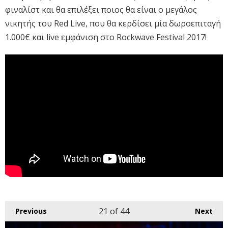
φιναλίστ και θα επιλέξει ποιος θα είναι ο μεγάλος
νικητής του Red Live, που θα κερδίσει μία δωροεπιταγή
1.000€ και live εμφάνιση στο Rockwave Festival 2017!
21
of 44
Previous
Next